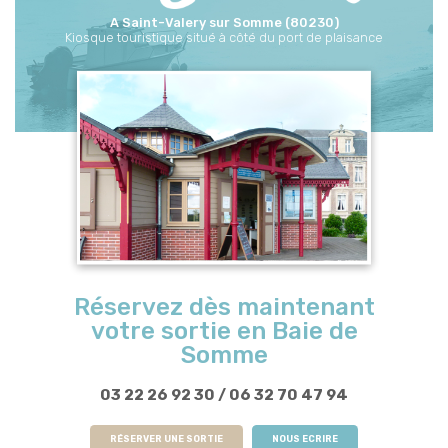
A Saint-Valery sur Somme (80230)
Kiosque touristique situé à côté du port de plaisance
Réservez dès maintenant
votre sortie en Baie de
Somme
03 22 26 92 30
/
06 32 70 47 94
RÉSERVER UNE SORTIE
NOUS ECRIRE