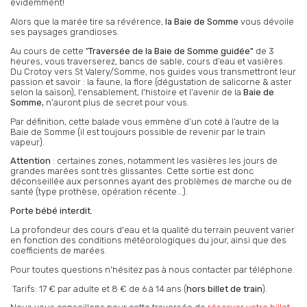
évidemment!
Alors que la marée tire sa révérence,
la Baie de Somme
vous dévoile
ses paysages grandioses.
Au cours de cette "
Traversée de la Baie de Somme guidée"
de 3
heures, vous traverserez, bancs de sable, cours d’eau et vasières.
Du Crotoy vers St Valery/Somme, nos guides vous transmettront leur
passion et savoir : la faune, la flore (dégustation de salicorne & aster
selon la saison), l'ensablement, l'histoire et l'avenir de la
Baie de
Somme,
n'auront plus de secret pour vous.
Par définition, cette balade vous emmène d’un coté à l’autre de la
Baie de Somme (il est toujours possible de revenir par le train
vapeur).
Attention
: certaines zones, notamment les vasières les jours de
grandes marées sont très glissantes. Cette sortie est donc
déconseillée aux personnes ayant des problèmes de marche ou de
santé (type prothèse, opération récente...).
Porte bébé interdit.
La profondeur des cours d'eau et la qualité du terrain peuvent varier
en fonction des conditions météorologiques du jour, ainsi que des
coefficients de marées.
Pour toutes questions n'hésitez pas à nous contacter par téléphone.
Tarifs: 17 € par adulte et 8 € de 6 à 14 ans (
hors billet de train
).