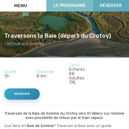
MENU
LE PROGRAMME
RÉSERVER
Traversons la Baie (départ du Crotoy)
RETOUR AUX SORTIES
Tarifs:
Enfants:
Durée:
Distance:
8€
3h
8 km
Adultes:
17€
RÉSERVER
Traversée de la Baie de Somme du Crotoy vers St Valery-sur-Somme
avec possibilité de retour par le train vapeur.
Que faire en
Baie de Somme
? Traverser la Baie avec un guide