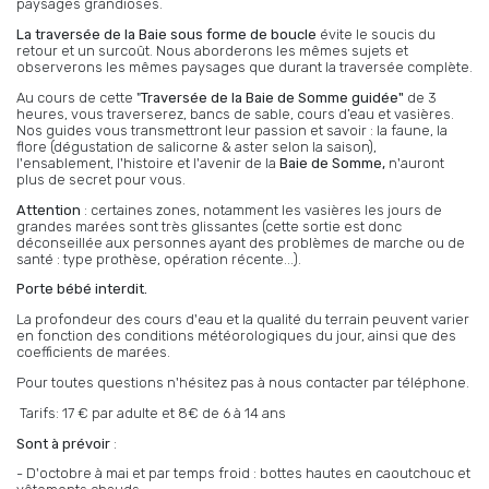
paysages grandioses.
La traversée de la Baie sous forme de boucle
évite le soucis du
retour et un surcoût. Nous aborderons les mêmes sujets et
observerons les mêmes paysages que durant la traversée complète.
Au cours de cette "
Traversée de la Baie de Somme guidée"
de 3
heures, vous traverserez, bancs de sable, cours d’eau et vasières.
Nos guides vous transmettront leur passion et savoir : la faune, la
flore (dégustation de salicorne & aster selon la saison),
l'ensablement, l'histoire et l'avenir de la
Baie de Somme,
n'auront
plus de secret pour vous.
Attention
: certaines zones, notamment les vasières les jours de
grandes marées sont très glissantes (cette sortie est donc
déconseillée aux personnes ayant des problèmes de marche ou de
santé : type prothèse, opération récente...).
Porte bébé interdit.
La profondeur des cours d'eau et la qualité du terrain peuvent varier
en fonction des conditions météorologiques du jour, ainsi que des
coefficients de marées.
Pour toutes questions n'hésitez pas à nous contacter par téléphone.
Tarifs: 17 € par adulte et 8€ de 6 à 14 ans
Sont à prévoir
:
- D'octobre à mai et par temps froid : bottes hautes en caoutchouc et