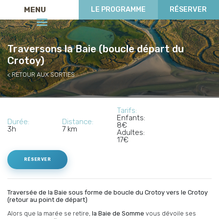
MENU
LE PROGRAMME
RÉSERVER
Traversons la Baie (boucle départ du
Crotoy)
RETOUR AUX SORTIES
Tarifs:
Enfants:
Durée:
Distance:
8€
3h
7 km
Adultes:
17€
RÉSERVER
Traversée de la Baie sous forme de boucle du Crotoy vers le Crotoy
(retour au point de départ)
Alors que la marée se retire,
la Baie de Somme
vous dévoile ses