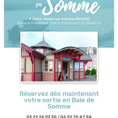
A Saint-Valery sur Somme (80230)
Kiosque touristique situé à côté du port de plaisance
Réservez dès maintenant
votre sortie en Baie de
Somme
03 22 26 92 30
/
06 32 70 47 94