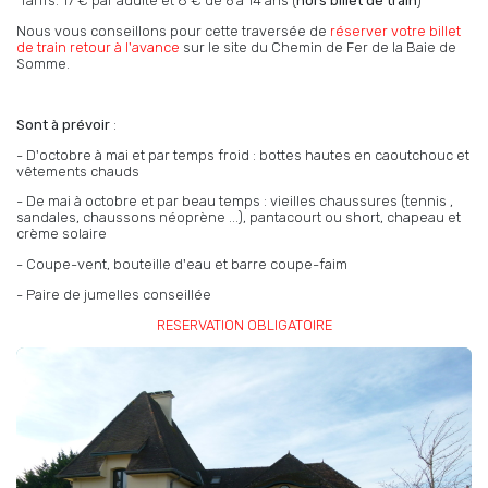
Tarifs: 17 € par adulte et 8 € de 6 à 14 ans (
hors billet de train
)
Nous vous conseillons pour cette traversée de
réserver votre billet
de train retour à l'avance
sur le site du Chemin de Fer de la Baie de
Somme.
Sont à prévoir
:
- D'octobre à mai et par temps froid : bottes hautes en caoutchouc et
vêtements chauds
- De mai à octobre et par beau temps : vieilles chaussures (tennis ,
sandales, chaussons néoprène ...), pantacourt ou short, chapeau et
crème solaire
- Coupe-vent, bouteille d'eau et barre coupe-faim
- Paire de jumelles conseillée
RESERVATION OBLIGATOIRE