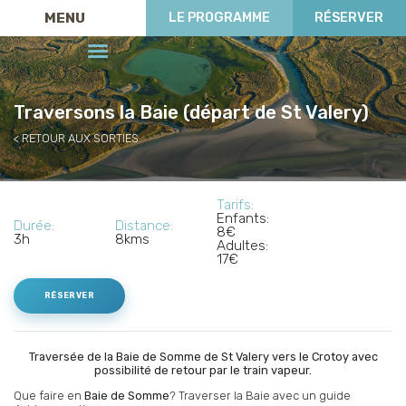
MENU
LE PROGRAMME
RÉSERVER
Traversons la Baie (départ de St Valery)
RETOUR AUX SORTIES
Tarifs:
Enfants:
Durée:
Distance:
8€
3h
8kms
Adultes:
17€
RÉSERVER
Traversée de la Baie de Somme de St Valery vers le Crotoy avec
possibilité de retour par le train vapeur.
Que faire en
Baie de Somme
? Traverser la Baie avec un guide