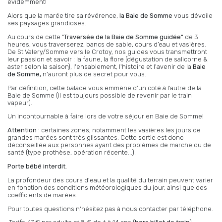
évidemment!
Alors que la marée tire sa révérence,
la Baie de Somme
vous dévoile
ses paysages grandioses.
Au cours de cette "
Traversée de la Baie de Somme guidée"
de 3
heures, vous traverserez, bancs de sable, cours d’eau et vasières.
De St Valery/Somme vers le Crotoy, nos guides vous transmettront
leur passion et savoir : la faune, la flore (dégustation de salicorne &
aster selon la saison), l'ensablement, l'histoire et l'avenir de la
Baie
de Somme,
n'auront plus de secret pour vous.
Par définition, cette balade vous emmène d’un coté à l’autre de la
Baie de Somme (il est toujours possible de revenir par le train
vapeur).
Un incontournable à faire lors de votre séjour en Baie de Somme!
Attention
: certaines zones, notamment les vasières les jours de
grandes marées sont très glissantes. Cette sortie est donc
déconseillée aux personnes ayant des problèmes de marche ou de
santé (type prothèse, opération récente...).
Porte bébé interdit.
La profondeur des cours d'eau et la qualité du terrain peuvent varier
en fonction des conditions météorologiques du jour, ainsi que des
coefficients de marées.
Pour toutes questions n'hésitez pas à nous contacter par téléphone.